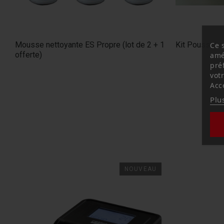
Mousse nettoyante ES Propre (lot de 2 + 1
Kit Poussoirs
Ce 
offerte)
amé
pré
vot
Acc
Plu
NOUVEAU