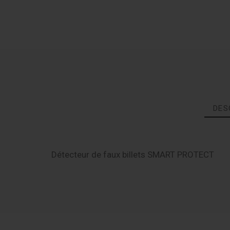
DES
Détecteur de faux billets SMART PROTECT
ESP1
Référence
Fiche Technique Smart Propect