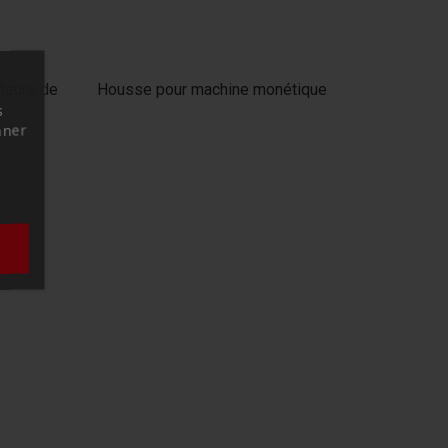
teurs de
Housse pour machine monétique
s
nner