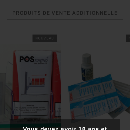
0.5
PRODUITS DE VENTE ADDITIONNELLE
Contrôle de tous les billet
5 détections : IR, MG, MT, 
NOUVEAU
avant / billets suspects arr
0,5 secondes
137x117x62
220 V
1 AN
Certifié BCE
Vous devez avoir 18 ans et