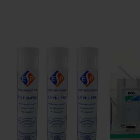
Poids
Contrôle
Détections
Sortie Du Billet
Vitesse De Vérification
Dimensions
Alimentation
Garantie
Certification