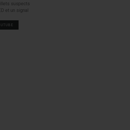
billets suspects
ED et un signal
OUTUBE