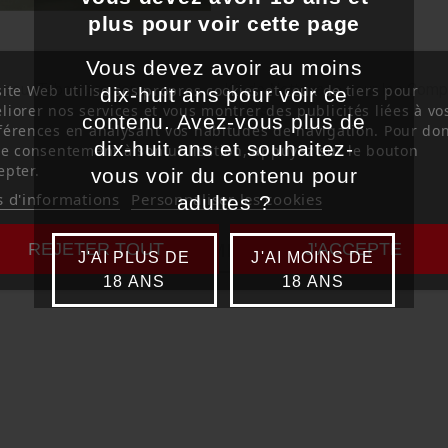
plus pour voir cette page
Vous devez avoir au moins
 pour Tabac à rouler
Kit de Nettoyage pour les Comp
site Web utilise ses propres cookies et ceux de tiers pour
dix-huit ans pour voir ce
billets
liorer nos services et vous montrer des publicités liées à vo
contenu. Avez-vous plus de
férences en analysant vos habitudes de navigation. Pour do
dix-huit ans et souhaitez-
re consentement à son utilisation, appuyez sur le bouton
epter.
vous voir du contenu pour
s d'informations
Personnaliser les cookies
adultes ?
REJETER TOUT
J'ACCEPTE
DANS LA MÊME CATÉGORIE
J'AI PLUS DE
J'AI MOINS DE
18 ANS
18 ANS