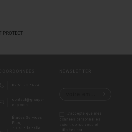
ART PROTECT
COORDONNÉES
NEWSLETTER
02 51 98 74 74
contact@groupe-
esp.com
J’accepte que mes
Études Services
données personnelles
Plus,
soient conservées et
Z.I. Sud la belle
utilisées par