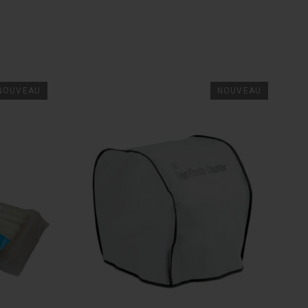
s Euros
SD, Colour
NOUVEAU
NOUVEAU
ière