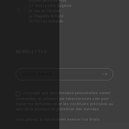
Études Services Plus,
Z.I. Sud la belle Eugénie
31 rue de l'Océan
La Chapelle Achard
85150 Les Achards
NEWSLETTER
J’accepte que mes données personnelles soient
conservées et utilisées par tabacservices.com pour
traiter ma demande selon les conditions précisées au
sein de la politique de protection des données.
Vous pouvez à tout moment exercer vos droits
d’accès, d’interrogation, de rectification, d’opposition,