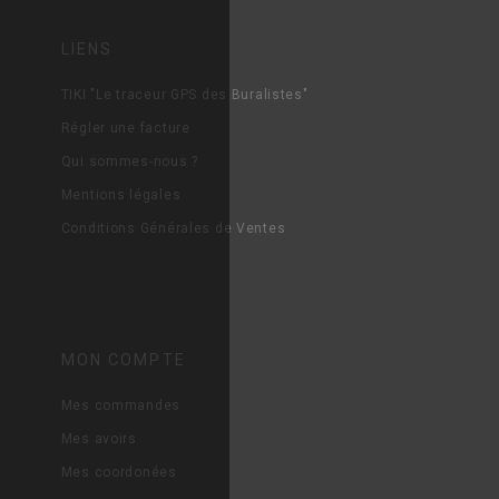
LIENS
TIKI "Le traceur GPS des Buralistes"
Régler une facture
Qui sommes-nous ?
Mentions légales
Conditions Générales de Ventes
MON COMPTE
Mes commandes
Mes avoirs
Mes coordonées