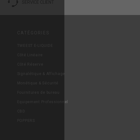
SERVICE CLIENT
CATÉGORIES
TWEEST E-LIQUIDE
Côté Linéaire
Côté Réserve
Signalétique & Affichage
Monétique & Sécurité
Fournitures de bureau
Equipement Professionnel
CBD
POPPERS