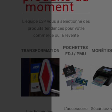
moment
L'équipe ESP vous a sélectionné des
produits tendances pour votre
commerce ou la revente
POCHETTES
TRANSFORMATION
MONÉTIQ
FDJ / PMU
L'accessoire
Sécurisez 
Les Enseignes