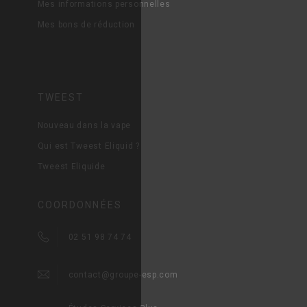
Mes informations personnelles
Mes bons de réduction
TWEEST
Nouveau dans la vape
Qui est Tweest Eliquid ?
Tweest Eliquide
COORDONNÉES
02 51 98 74 74
contact@groupe-esp.com