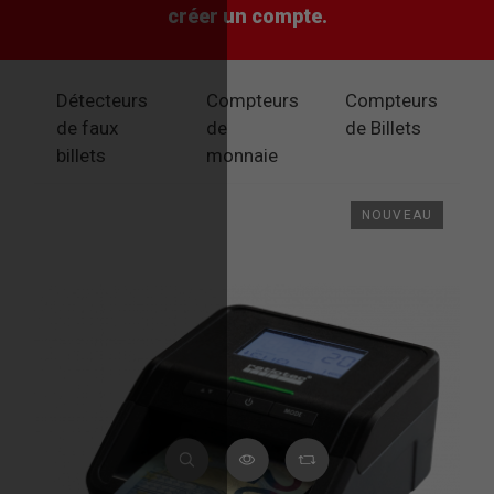
créer un compte.
Détecteurs
Compteurs
Compteurs
de faux
de
de Billets
billets
monnaie
NOUVEAU
NOUVEAU
NOUVEAU