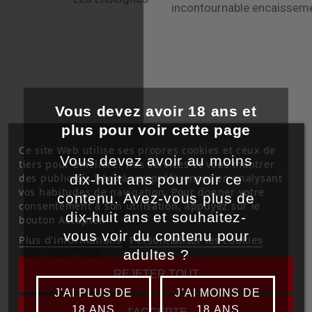
incontournable
encaissem
Vous devez avoir 18 ans et
plus pour voir cette page
Tabac Services
Ce site Web utilise ses propres cookies et ceux de
Vous devez avoir au moins
tiers pour améliorer nos services et vous montrer
Au service des buralistes
des publicités liées à vos préférences en analysant
dix-huit ans pour voir ce
vos habitudes de navigation. Pour donner votre
contenu. Avez-vous plus de
Depuis 30 ans, l'entreprise ESP via
consentement à son utilisation, appuyez sur le
son site e-commerce 100%
dix-huit ans et souhaitez-
bouton Accepter.
buralistes s'attache à trouver les
vous voir du contenu pour
Plus d'informations
Personnaliser les cookies
produits et services
adultes ?
indispensables au 1er commerce
REJETER TOUT
de proximité. Leader sur le marché
J'AI PLUS DE
J'AI MOINS DE
de l'étiquetage en linéaire tabac
18 ANS
18 ANS